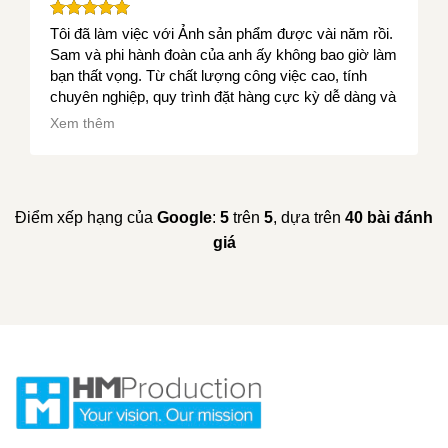
Tôi đã làm việc với Ảnh sản phẩm được vài năm rồi.
Sam và phi hành đoàn của anh ấy không bao giờ làm
bạn thất vọng. Từ chất lượng công việc cao, tính
chuyên nghiệp, quy trình đặt hàng cực kỳ dễ dàng và
thời gian hoàn thành dự án nhanh chóng, tôi thực sự
Xem thêm
khuyên bạn nên sử dụng Ảnh sản phẩm. Kính mắt
SXT....
Điểm xếp hạng của
Google
:
5
trên
5
, dựa trên
40 bài đánh
giá