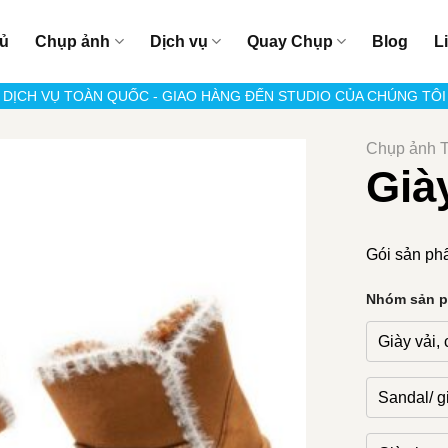
hủ
Chụp ảnh
Dịch vụ
Quay Chụp
Blog
L
DỊCH VỤ TOÀN QUỐC - GIAO HÀNG ĐẾN STUDIO CỦA CHÚNG TÔI
Chụp ảnh T
Già
Gói sản ph
Nhóm sản 
Giày vải, 
Sandal/ g