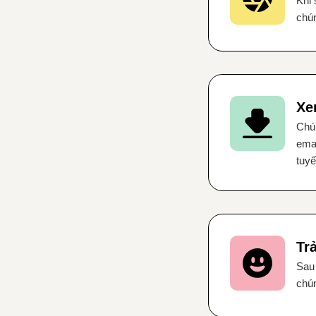
Khi 
chún
Xe
Chún
emai
tuyế
Tr
Sau 
chún