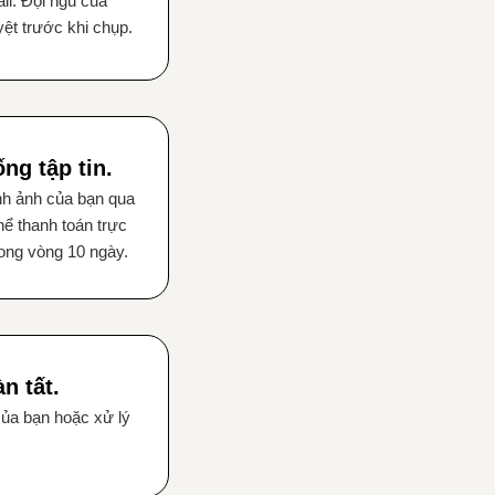
l. Đội ngũ của
ệt trước khi chụp.
ng tập tin.
nh ảnh của bạn qua
ể thanh toán trực
rong vòng 10 ngày.
n tất.
của bạn hoặc xử lý