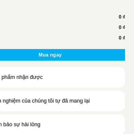
0 ₫
0 ₫
0 ₫
g
Mua ngay
 phẩm nhận được
h nghiệm của chúng tôi tự đã mang lại
 bảo sự hài lòng