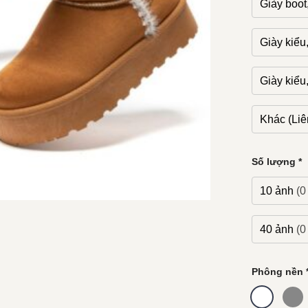
Giày boot
Giày kiểu,
Giày kiểu,
Khác (Liên
Số lượng
*
10 ảnh
(0
40 ảnh
(0
Phông nền