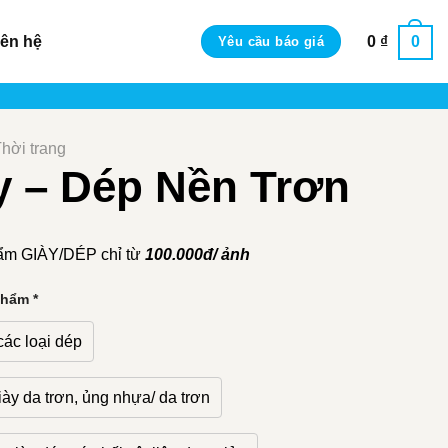
iên hệ
0
₫
0
Yêu cầu báo giá
hời trang
y – Dép Nền Trơn
ẩm GIÀY/DÉP chỉ từ
100.000đ/ ảnh
phẩm
*
các loại dép
iày da trơn, ủng nhựa/ da trơn