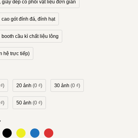
, giày dép có phối vật liệu đơn giản
 cao gót đính đá, đính hạt
 booth cầu kì chất liệu lông
 hệ trực tiếp)
 ₫)
20 ảnh
(0 ₫)
30 ảnh
(0 ₫)
 ₫)
50 ảnh
(0 ₫)
*