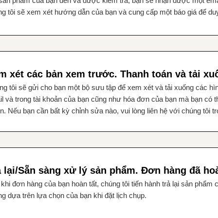
sản phẩm của bạn đến và được kiểm tra, bạn sẽ nhận được một emai
g tôi sẽ xem xét hướng dẫn của bạn và cung cấp một báo giá để duy
m xét các bản xem trước. Thanh toán và tải xuố
g tôi sẽ gửi cho bạn một bộ sưu tập để xem xét và tải xuống các hì
l và trong tài khoản của bạn cũng như hóa đơn của bạn mà bạn có th
n. Nếu bạn cần bất kỳ chỉnh sửa nào, vui lòng liên hệ với chúng tôi t
ả lại/Sẵn sàng xử lý sản phẩm. Đơn hàng đã hoà
khi đơn hàng của bạn hoàn tất, chúng tôi tiến hành trả lại sản phẩm 
g dựa trên lựa chọn của bạn khi đặt lịch chụp.