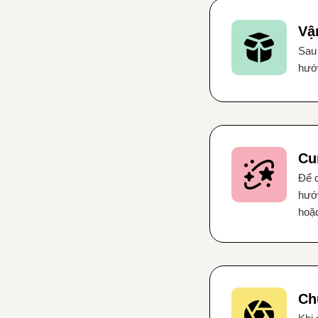
Vậ
Sau 
hướn
Cu
Để c
hướ
hoặc
Ch