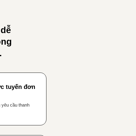
 dễ
ong
.
ực tuyến đơn
g yêu cầu thanh