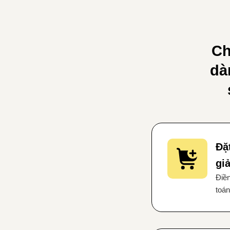
Ch
dà
Đặ
gi
Điền
toán