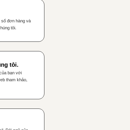
i số đơn hàng và
úng tôi.
ng tôi.
của bạn với
web tham khảo,