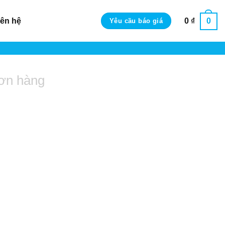
iên hệ
0
₫
0
Yêu cầu báo giá
ơn hàng