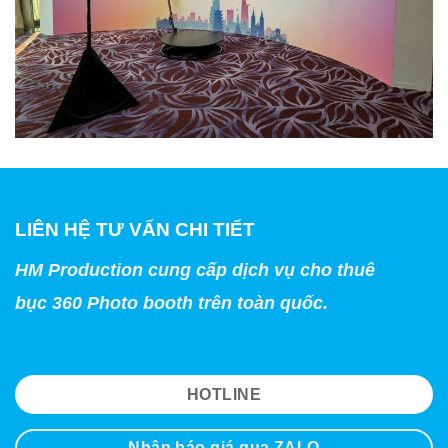
LIÊN HỆ TƯ VẤN CHI TIẾT
HM Production cung cấp dịch vụ cho thuê
bục 360 Photo booth trên toàn quốc.
HOTLINE
Nhận báo giá qua ZALO