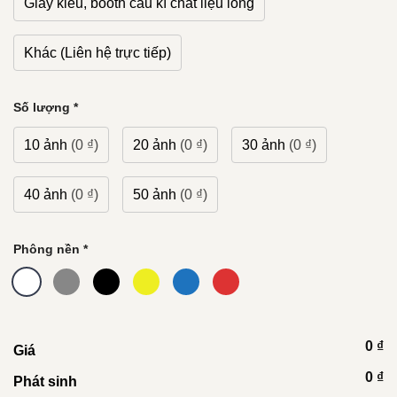
Giày kiểu, booth cầu kì chất liệu lông
Khác (Liên hệ trực tiếp)
Số lượng
*
10 ảnh
(0 ₫)
20 ảnh
(0 ₫)
30 ảnh
(0 ₫)
40 ảnh
(0 ₫)
50 ảnh
(0 ₫)
Phông nền
*
0 ₫
Giá
0 ₫
Phát sinh