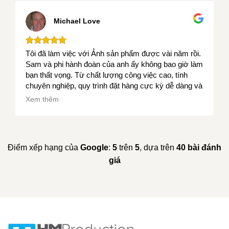
Michael Love
Tôi đã làm việc với Ảnh sản phẩm được vài năm rồi.
Sam và phi hành đoàn của anh ấy không bao giờ làm
bạn thất vọng. Từ chất lượng công việc cao, tính
chuyên nghiệp, quy trình đặt hàng cực kỳ dễ dàng và
thời gian hoàn thành dự án nhanh chóng, tôi thực sự
Xem thêm
khuyên bạn nên sử dụng Ảnh sản phẩm. Kính mắt
SXT....
Điểm xếp hạng của
Google
:
5
trên
5
, dựa trên
40 bài đánh
giá