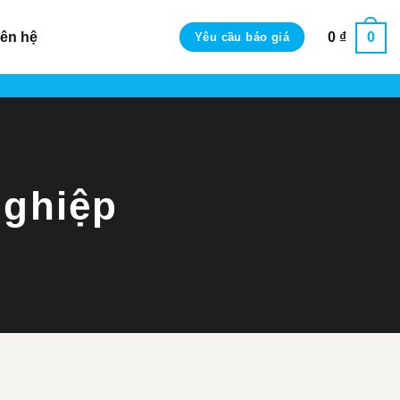
iên hệ
0
₫
0
Yêu cầu báo giá
nghiệp