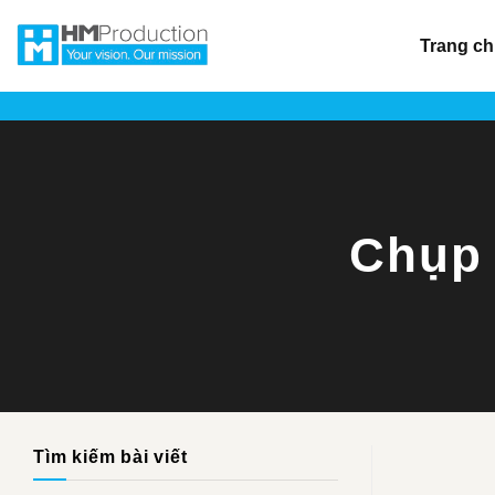
Chuyển
đến
Trang c
nội
dung
Chụp 
Tìm kiếm bài viết