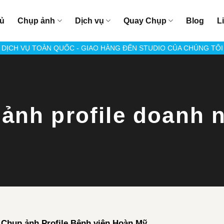
hủ
Chụp ảnh
Dịch vụ
Quay Chụp
Blog
L
DỊCH VỤ TOÀN QUỐC - GIAO HÀNG ĐẾN STUDIO CỦA CHÚNG TÔI
ảnh profile doanh 
Chụp ảnh Profile Bệnh viện Hoàn Mỹ