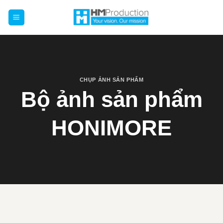
Chuyển
đến
nội
dung
CHỤP ẢNH SẢN PHẨM
Bộ ảnh sản phẩm
HONIMORE