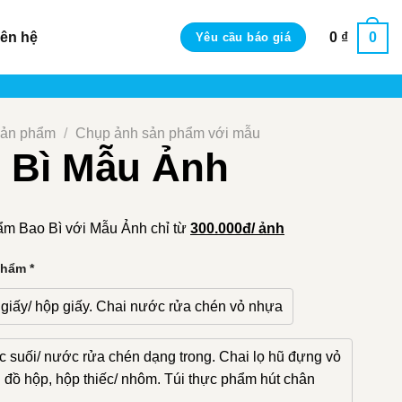
iên hệ
0
₫
0
Yêu cầu báo giá
sản phẩm
/
Chụp ảnh sản phẩm với mẫu
 Bì Mẫu Ảnh
ẩm Bao Bì với Mẫu Ảnh chỉ từ
300.000đ/ ảnh
phẩm
*
i giấy/ hộp giấy. Chai nước rửa chén vỏ nhựa
 suối/ nước rửa chén dạng trong. Chai lọ hũ đựng vỏ
n đồ hộp, hộp thiếc/ nhôm. Túi thực phẩm hút chân