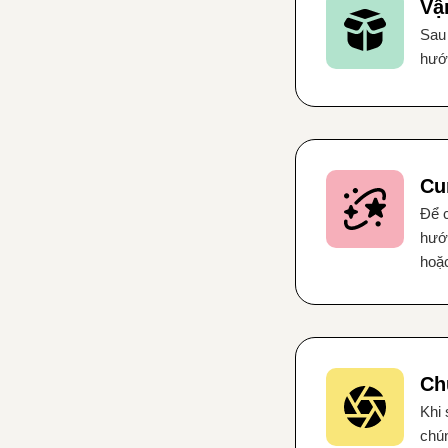
Vậ
Sau 
hướn
Cu
Để c
hướ
hoặc
Ch
Khi 
chún