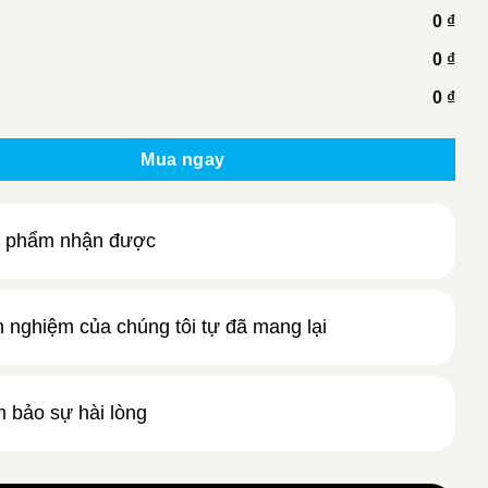
0 ₫
0 ₫
0 ₫
g
Mua ngay
 phẩm nhận được
h nghiệm của chúng tôi tự đã mang lại
 bảo sự hài lòng