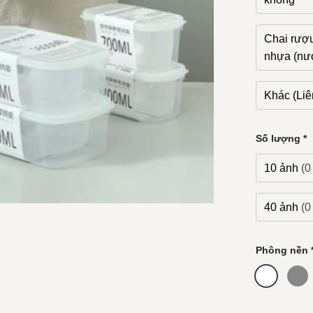
Chai rượu
nhựa (nướ
Khác (Liên
Số lượng
*
10 ảnh
(0
40 ảnh
(0
Phông nền