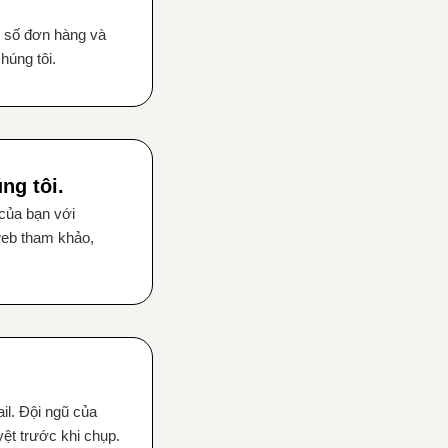
i số đơn hàng và
úng tôi.
ng tôi.
của bạn với
web tham khảo,
l. Đội ngũ của
ệt trước khi chụp.