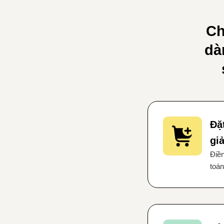
Ch
dà
Đặ
gi
Điền
toán