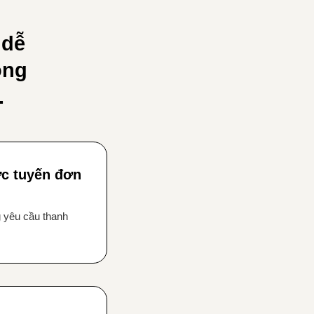
 dễ
ong
.
ực tuyến đơn
g yêu cầu thanh