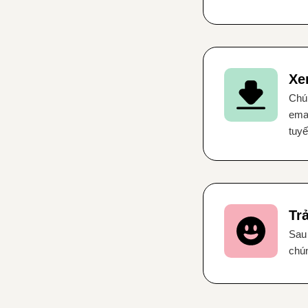
Xe
Chún
emai
tuyế
Tr
Sau 
chún