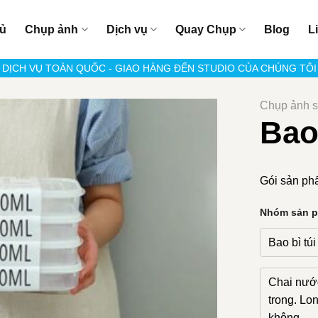
hủ
Chụp ảnh
Dịch vụ
Quay Chụp
Blog
L
DỊCH VỤ TOÀN QUỐC - GIAO HÀNG ĐẾN STUDIO CỦA CHÚNG TÔI
Chụp ảnh 
Bao
Gói sản ph
Nhóm sản 
Bao bì tú
Chai nước
trong. Lo
không