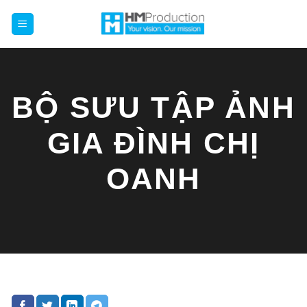
Chuyển
đến
nội
dung
BỘ SƯU TẬP ẢNH
GIA ĐÌNH CHỊ
OANH