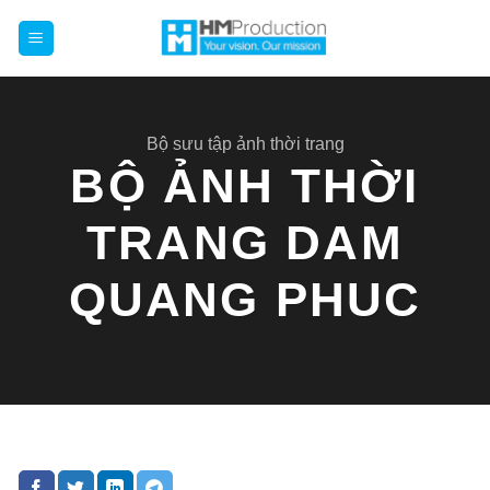
Chuyển
đến
nội
dung
Bộ sưu tập ảnh thời trang
BỘ ẢNH THỜI
TRANG DAM
QUANG PHUC