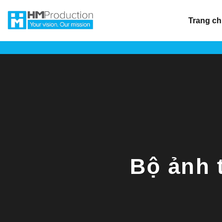
Chuyển
đến
Trang c
nội
dung
Bộ ảnh 