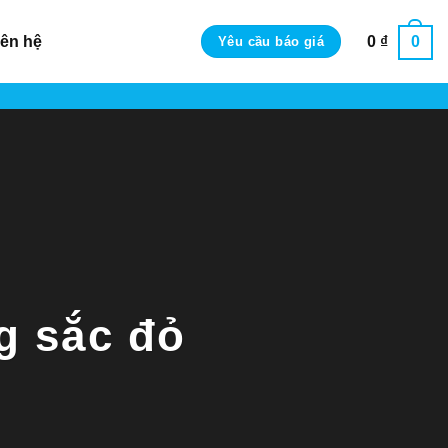
iên hệ
0
₫
0
Yêu cầu báo giá
g sắc đỏ