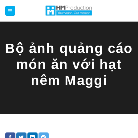
Chuyển
đến
nội
dung
Bộ ảnh quảng cáo
món ăn với hạt
nêm Maggi