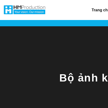
Chuyển
đến
Trang c
nội
dung
Bộ ảnh 