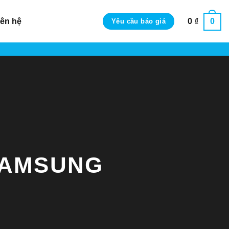
iên hệ
0
₫
0
Yêu cầu báo giá
 SAMSUNG