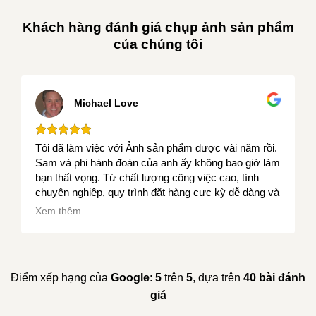
Khách hàng đánh giá chụp ảnh sản phẩm
của chúng tôi
Michael Love
Tôi đã làm việc với Ảnh sản phẩm được vài năm rồi.
Sam và phi hành đoàn của anh ấy không bao giờ làm
bạn thất vọng. Từ chất lượng công việc cao, tính
chuyên nghiệp, quy trình đặt hàng cực kỳ dễ dàng và
thời gian hoàn thành dự án nhanh chóng, tôi thực sự
Xem thêm
khuyên bạn nên sử dụng Ảnh sản phẩm. Kính mắt
SXT....
Điểm xếp hạng của
Google
:
5
trên
5
, dựa trên
40 bài đánh
giá